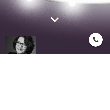
Trauerrednerin Paderborn - Kornelia
Sommer-Sowa
Dem Abschied Worte geben...